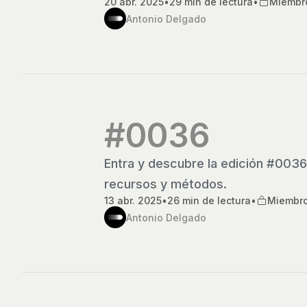
20 abr. 2025
•
29 min de lectura
•
Miembr
Antonio Delgado
#0036
Entra y descubre la edición #0036
recursos y métodos.
13 abr. 2025
•
26 min de lectura
•
Miembr
Antonio Delgado